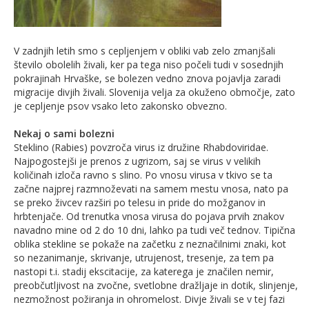
V zadnjih letih smo s cepljenjem v obliki vab zelo zmanjšali
število obolelih živali, ker pa tega niso počeli tudi v sosednjih
pokrajinah Hrvaške, se bolezen vedno znova pojavlja zaradi
migracije divjih živali. Slovenija velja za okuženo območje, zato
je cepljenje psov vsako leto zakonsko obvezno.
Nekaj o sami bolezni
Steklino (Rabies) povzroča virus iz družine Rhabdoviridae.
Najpogostejši je prenos z ugrizom, saj se virus v velikih
količinah izloča ravno s slino. Po vnosu virusa v tkivo se ta
začne najprej razmnoževati na samem mestu vnosa, nato pa
se preko živcev razširi po telesu in pride do možganov in
hrbtenjače. Od trenutka vnosa virusa do pojava prvih znakov
navadno mine od 2 do 10 dni, lahko pa tudi več tednov. Tipična
oblika stekline se pokaže na začetku z neznačilnimi znaki, kot
so nezanimanje, skrivanje, utrujenost, tresenje, za tem pa
nastopi t.i. stadij ekscitacije, za katerega je značilen nemir,
preobčutljivost na zvočne, svetlobne dražljaje in dotik, slinjenje,
nezmožnost požiranja in ohromelost. Divje živali se v tej fazi