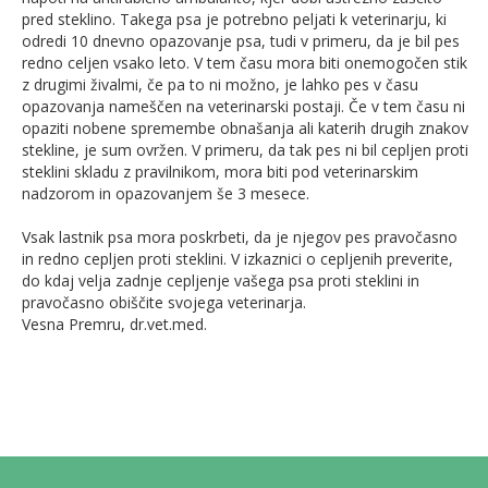
pred steklino. Takega psa je potrebno peljati k veterinarju, ki
odredi 10 dnevno opazovanje psa, tudi v primeru, da je bil pes
redno celjen vsako leto. V tem času mora biti onemogočen stik
z drugimi živalmi, če pa to ni možno, je lahko pes v času
opazovanja nameščen na veterinarski postaji. Če v tem času ni
opaziti nobene spremembe obnašanja ali katerih drugih znakov
stekline, je sum ovržen. V primeru, da tak pes ni bil cepljen proti
steklini skladu z pravilnikom, mora biti pod veterinarskim
nadzorom in opazovanjem še 3 mesece.
Vsak lastnik psa mora poskrbeti, da je njegov pes pravočasno
in redno cepljen proti steklini. V izkaznici o cepljenih preverite,
do kdaj velja zadnje cepljenje vašega psa proti steklini in
pravočasno obiščite svojega veterinarja.
Vesna Premru, dr.vet.med.