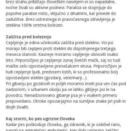
brez strahu približajo človeškim naseljem in so napadalne,
nočne živali so aktivne podnevi. Paraliza se stopnjuje do
popolne paralize mišic, vključno z dihalnimi, kar privede do
zadušitve. Brez ustreznega in pravočasnega zdravljenja je
steklina 100% smrtna bolezen.
Zaščita pred boleznijo
Cepljenje je edina učinkovita zaščita pred steklino. Vsi psi
morajo biti cepljeni proti steklini do dopolnjenega tretjega
meseca starosti. Kasneje moramo cepljenje obnoviti vsako
leto. Priporočljivo je cepljenje zunaj živečih mačk, saj so tudi
mačke zelo izpostavljene prenašalcem virusa. Priporočljivo je
tudi cepljenje ljudi, predvsem tistih, ki so profesionalno bolj
izpostavljeni steklini (gozdarji, veterinarji…).
Pri gibanju po gozdovih in poljih moramo imeti psa ves čas pod
nadzorom, v urbanem okolju pa se lahko gibljejo psi le na
povodcu. Nenadzorovano gibanje psa je v vsakem primeru
prepovedano. Otroke opozarjajmo na sumljive znake pri psih in
divjih živalih.
Kaj storiti, ko pes ugrizne človeka
Kadar pes poškoduje človeka, ga zdravnik, ki je oskrbel rano,
napoti na antirabično ambulanto, kjer dobi ustrezno zaščito